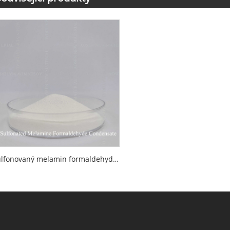
Sulfonovaný melamin formaldehydový kondenzát