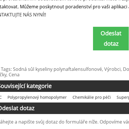
taktovat. Můžeme poskytnout poradenství pro vaši aplikaci a v
TAKTUJTE NÁS NYNÍ!!
Odeslat
dotaz
 Tags: Sodná sůl kyseliny polynaftalensulfonové, Výrobci, D
čky, Cena
ouvisející kategorie
C
Polypropylenový homopolymer
Chemikálie pro péči
Superp
Odeslat dotaz
áhejte a napište svůj dotaz do formuláře níže. Odpovíme v