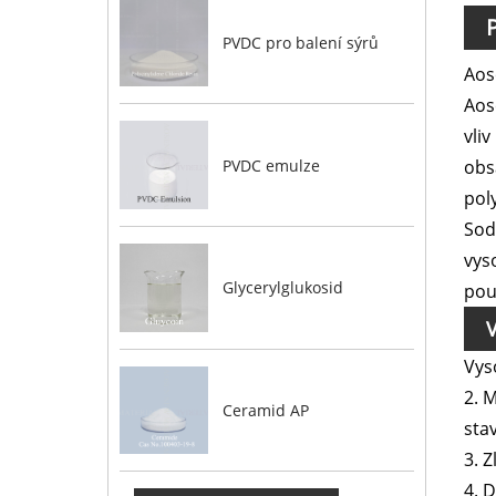
PVDC pro balení sýrů
Aos
Aos
vli
PVDC emulze
obs
pol
Sod
vys
Glycerylglukosid
pou
V
Vys
2. 
Ceramid AP
sta
3. 
4. 