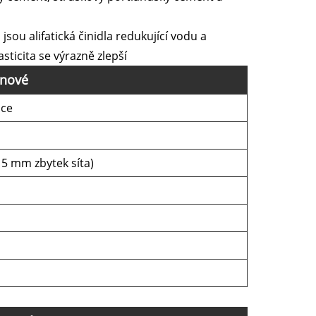
 jsou alifatická činidla redukující vodu a
sticita se výrazně zlepší
onové
ace
15 mm zbytek síta)