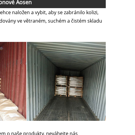
lfonové Aosen
e naložen a vybit, aby se zabránilo kolizi,
kladovány ve větraném, suchém a čistém skladu
em o naše produkty, neváhejte nás