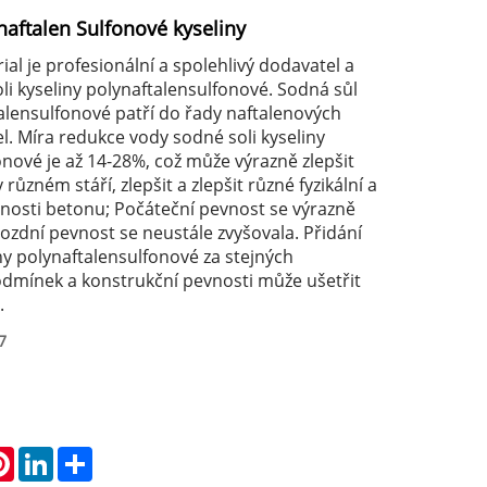
naftalen Sulfonové kyseliny
l je profesionální a spolehlivý dodavatel a
li kyseliny polynaftalensulfonové. Sodná sůl
talensulfonové patří do řady naftalenových
l. Míra redukce vody sodné soli kyseliny
nové je až 14-28%, což může výrazně zlepšit
různém stáří, zlepšit a zlepšit různé fyzikální a
nosti betonu; Počáteční pevnost se výrazně
pozdní pevnost se neustále zvyšovala. Přidání
ny polynaftalensulfonové za stejných
dmínek a konstrukční pevnosti může ušetřit
.
7
atsApp
Pinterest
LinkedIn
Share