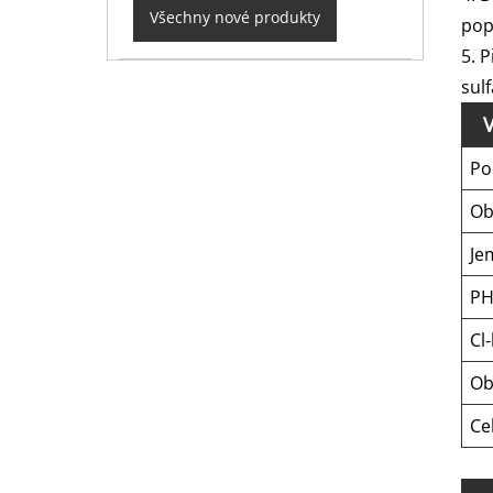
Všechny nové produkty
pop
5. P
sul
V
Po
Ob
Je
PH
Cl
Ob
Ce