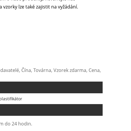
zorky lze také zajistit na vyžádání.
odavatelé, Čína, Továrna, Vzorek zdarma, Cena,
lastifikátor
ám do 24 hodin.