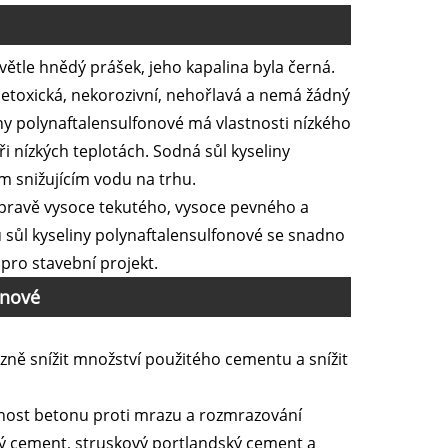
větle hnědý prášek, jeho kapalina byla černá.
netoxická, nekorozivní, nehořlavá a nemá žádný
iny polynaftalensulfonové má vlastnosti nízkého
ři nízkých teplotách. Sodná sůl kyseliny
m snižujícím vodu na trhu.
řípravě vysoce tekutého, vysoce pevného a
sůl kyseliny polynaftalensulfonové se snadno
pro stavební projekt.
onové
zně snížit množství použitého cementu a snížit
olnost betonu proti mrazu a rozmrazování
ký cement, struskový portlandský cement a