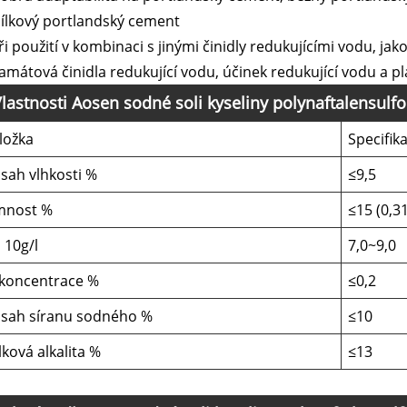
ílkový portlandský cement
ři použití v kombinaci s jinými činidly redukujícími vodu, jako
famátová činidla redukující vodu, účinek redukující vodu a pla
lastnosti Aosen sodné soli kyseliny polynaftalensulf
ložka
Specifik
sah vlhkosti %
≤9,5
mnost %
≤15 (0,3
 10g/l
7,0~9,0
-koncentrace %
≤0,2
sah síranu sodného %
≤10
lková alkalita %
≤13