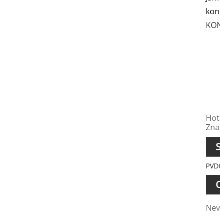
kon
KON
Hot
Zna
S
PVD
Nev