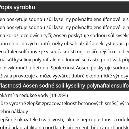
Popis výrobku
en poskytuje sodnou sůl kyseliny polynaftalensulfonové je s
en poskytuje sodnou sůl kyseliny polynaftalensulfonové je 
v na korozi ocelových tyčí; Aosen poskytuje sodnou sůl kysel
ahu chloridových iontů, nízký obsah alkálií a nekrystalizaci p
ynaftalensulfonové je v současnosti nejrozšířenějším činidle
ná sůl kyseliny polynaftalensulfonové se často používá k p
oce výkonného betonu. Společnost Aosen poskytuje sodnou 
žívá a provozuje a může vytvářet dobré ekonomické výnosy 
lastnosti Aosen sodné soli kyseliny polynaftalensulf
oká míra redukce vody (14-28%)
Může výrazně zlepšit zpracovatelnost betonových směsí, výra
vební náklady
Zlepšené ukazatele trvanlivosti, jako je nepropustnost a od
Dobrá adaptabilita na portlandský cement, běžný portlands