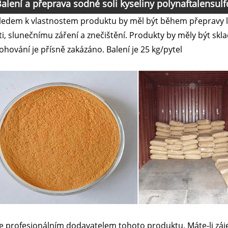
alení a přeprava sodné soli kyseliny polynaftalensu
ledem k vlastnostem produktu by měl být během přepravy lehc
ti, slunečnímu záření a znečištění. Produkty by měly být s
tohování je přísně zakázáno. Balení je 25 kg/pytel
e profesionálním dodavatelem tohoto produktu. Máte-li záj