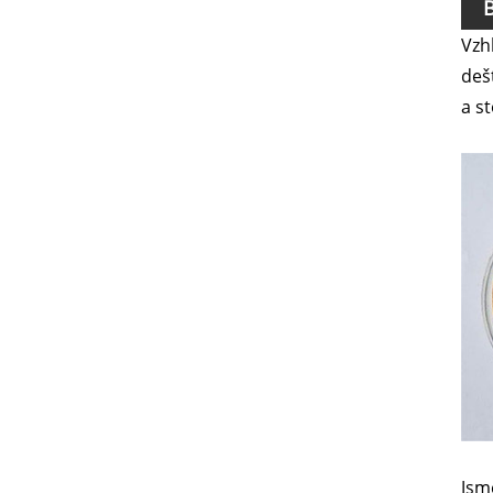
B
Vzh
deš
a s
Jsm