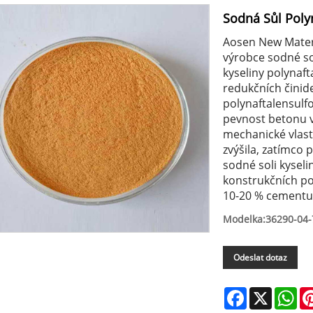
Sodná Sůl Poly
Aosen New Materia
výrobce sodné so
kyseliny polynaf
redukčních činide
polynaftalensulfo
pevnost betonu v 
mechanické vlast
zvýšila, zatímco 
sodné soli kyseli
konstrukčních po
10-20 % cementu
Modelka:36290-04-
Odeslat dotaz
Facebook
X
Wh