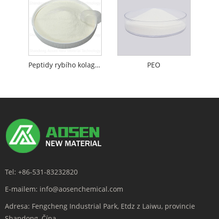
Peptidy rybího kolagenu
PEO
Tel:
+86-531-83232820
E-mailem:
info@aosenchemical.com
Adresa:
Fengcheng Industrial Park, Etdz z Laiwu, provincie
Shandong, Čína