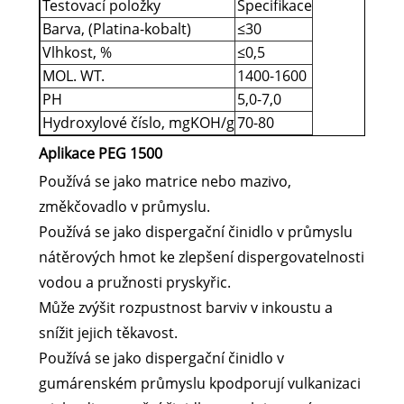
Testovací položky
Specifikace
Barva, (Platina-kobalt)
≤30
Vlhkost, %
≤0,5
MOL. WT.
1400-1600
PH
5,0-7,0
Hydroxylové číslo, mgKOH/g
70-80
Aplikace PEG 1500
Používá se jako matrice nebo mazivo,
změkčovadlo v průmyslu.
Používá se jako dispergační činidlo v průmyslu
nátěrových hmot ke zlepšení dispergovatelnosti
vodou a pružnosti pryskyřic.
Může zvýšit rozpustnost barviv v inkoustu a
snížit jejich těkavost.
Používá se jako dispergační činidlo v
gumárenském průmyslu k
podporují vulkanizaci