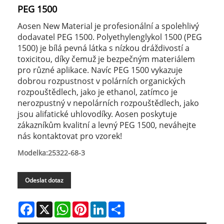
PEG 1500
Aosen New Material je profesionální a spolehlivý
dodavatel PEG 1500. Polyethylenglykol 1500 (PEG
1500) je bílá pevná látka s nízkou dráždivostí a
toxicitou, díky čemuž je bezpečným materiálem
pro různé aplikace. Navíc PEG 1500 vykazuje
dobrou rozpustnost v polárních organických
rozpouštědlech, jako je ethanol, zatímco je
nerozpustný v nepolárních rozpouštědlech, jako
jsou alifatické uhlovodíky. Aosen poskytuje
zákazníkům kvalitní a levný PEG 1500, neváhejte
nás kontaktovat pro vzorek!
Modelka:25322-68-3
Odeslat dotaz
Facebook
X
WhatsApp
Pinterest
LinkedIn
Share