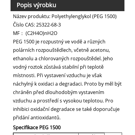
Popis výrobku
Název produktu: Polyethylenglykol (PEG 1500)
Číslo CAS: 25322-68-3
MF： (C2H4O)nH2O
PEG 1500 je rozpustný ve vodě a různých
polárních rozpouštědlech, včetně acetonu,
ethanolu a chlorovaných rozpouštědel. Jeho
vodný roztok zůstává stabilní při teplotě
místnosti. Při vystavení vzduchu je však
náchylný k oxidaci a degradaci. Proto by měl být
chráněn před dlouhodobým vystavením
vzduchu a prostředí s vysokou teplotou. Pro
inhibici oxidační degradace se také doporučuje
přidání antioxidantů.
Specifikace PEG 1500