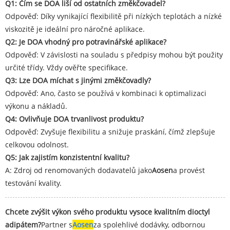
Q1: Čím se DOA liší od ostatních změkčovadel?
Odpověď: Díky vynikající flexibilitě při nízkých teplotách a nízké
viskozitě je ideální pro náročné aplikace.
Q2: Je DOA vhodný pro potravinářské aplikace?
Odpověď: V závislosti na souladu s předpisy mohou být použity
určité třídy. Vždy ověřte specifikace.
Q3: Lze DOA míchat s jinými změkčovadly?
Odpověď: Ano, často se používá v kombinaci k optimalizaci
výkonu a nákladů.
Q4: Ovlivňuje DOA trvanlivost produktu?
Odpověď: Zvyšuje flexibilitu a snižuje praskání, čímž zlepšuje
celkovou odolnost.
Q5: Jak zajistím konzistentní kvalitu?
A: Zdroj od renomovaných dodavatelů jako
Aosen
a provést
testování kvality.
Chcete zvýšit výkon svého produktu vysoce kvalitním dioctyl
adipátem?
Partner s
Aosen
za spolehlivé dodávky, odbornou