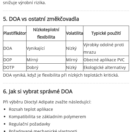
snižuje výrobní rizika.
5. DOA vs ostatní změkčovadla
Nízkoteplotní
Plastifikátor
Volatilita
Typické použití
flexibilita
Výrobky odolné proti
DOA
Vynikající
Nízký
mrazu
DOP
Mírný
Mírný
Obecné aplikace PVC
DOTP
Dobrý
Nízký
Ekologické alternativy
DOA vyniká, když je flexibilita při nízkých teplotách kritická.
6. Jak si vybrat správné DOA
Při výběru Dioctyl Adipate zvažte následující:
Rozsah teplot aplikace
Kompatibilita se základním polymerem
Regulační požadavky
Požadované mechanické vlastnosti