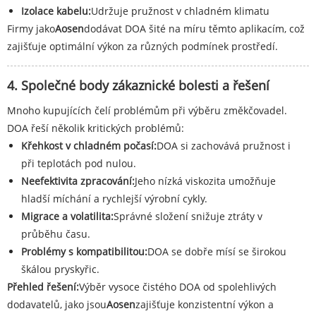
Izolace kabelu:
Udržuje pružnost v chladném klimatu
Firmy jako
Aosen
dodávat DOA šité na míru těmto aplikacím, což
zajišťuje optimální výkon za různých podmínek prostředí.
4. Společné body zákaznické bolesti a řešení
Mnoho kupujících čelí problémům při výběru změkčovadel.
DOA řeší několik kritických problémů:
Křehkost v chladném počasí:
DOA si zachovává pružnost i
při teplotách pod nulou.
Neefektivita zpracování:
Jeho nízká viskozita umožňuje
hladší míchání a rychlejší výrobní cykly.
Migrace a volatilita:
Správné složení snižuje ztráty v
průběhu času.
Problémy s kompatibilitou:
DOA se dobře mísí se širokou
škálou pryskyřic.
Přehled řešení:
Výběr vysoce čistého DOA od spolehlivých
dodavatelů, jako jsou
Aosen
zajišťuje konzistentní výkon a