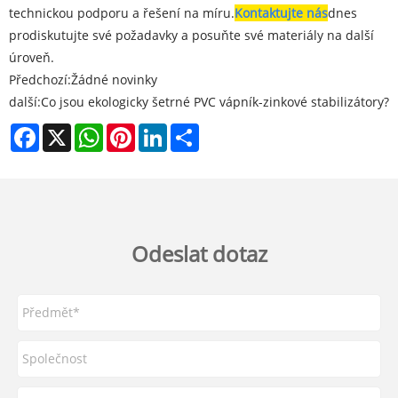
technickou podporu a řešení na míru.
Kontaktujte nás
dnes
prodiskutujte své požadavky a posuňte své materiály na další
úroveň.
Předchozí:
Žádné novinky
další:
Co jsou ekologicky šetrné PVC vápník-zinkové stabilizátory?
Facebook
X
WhatsApp
Pinterest
LinkedIn
Share
Odeslat dotaz