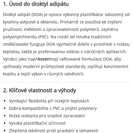
1. Úvod do dioktyl adipátu
Dioktyl adipát (DOA) je vysoce výkonný plastifikátor odvozený od
kyseliny adipové a oktanolu. Primárně se používá ke zvýšení
pružnosti, měkkosti a zpracovatelnosti polymerů, zejména
polyvinylchloridu (PVC). Na rozdíl od mnoha tradičních
změkčovadel funguje DOA výjimečně dobře v prostředí s nízkou
teplotou, takže je preferovanou volbou v náročných aplikacích.
Výrobci jako např
Aosen
mají rafinované formulace DOA, aby
splňovaly moderní průmyslové standardy, zajišťují konzistentní
kvalitu a lepší výkon v různých odvětvích.
2. Klíčové vlastnosti a výhody
Vynikající flexibilita při nízkých teplotách
Dobrá kompatibilita s PVC a jinými polymery
Nízká viskozita pro snadné zpracování
Vysoká plastifikační účinnost
Zlepšená odolnost proti praskání a lámavosti