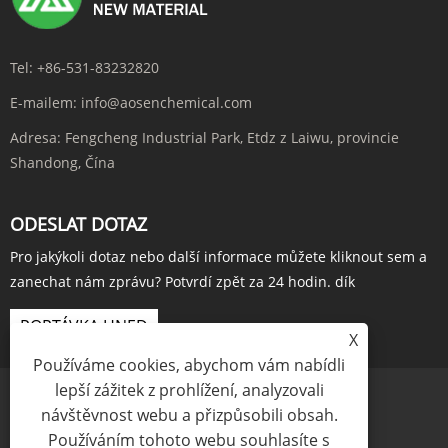
Tel:
+86-531-83232820
E-mailem:
info@aosenchemical.com
Adresa:
Fengcheng Industrial Park, Etdz z Laiwu, provincie
Shandong, Čína
ODESLAT DOTAZ
Pro jakýkoli dotaz nebo další informace můžete kliknout sem a
zanechat nám zprávu? Potvrdí zpět za 24 hodin. dík
POPTÁVKA HNED
X
Používáme cookies, abychom vám nabídli
lepší zážitek z prohlížení, analyzovali
návštěvnost webu a přizpůsobili obsah.
Používáním tohoto webu souhlasíte s