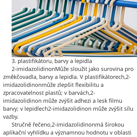
3. plastifikátoru, barvy a lepidla
2-imidazolidinon
Může sloužit jako surovina pro
změkčovadla, barvy a lepidla. V plastifikátorech,
2-
imidazolidinon
může zlepšit flexibilitu a
zpracovatelnost plastů; v barvách,
2-
imidazolidinon
může zvýšit adhezi a lesk filmu
barvy; v lepidlech
2-imidazolidinon
může zvýšit sílu
vazby.
Stručně řečeno,
2-imidazolidinon
má širokou
aplikační vyhlídku a významnou hodnotu v oblasti