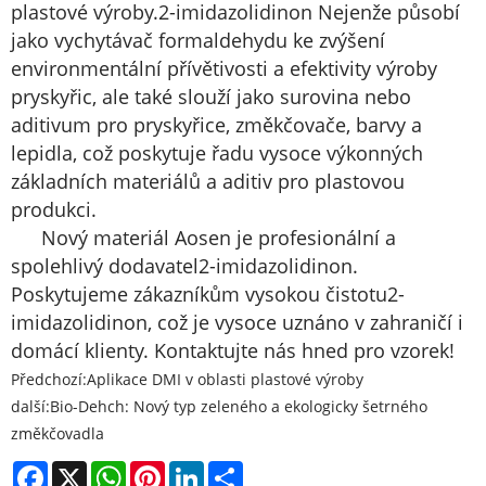
plastové výroby.
2-imidazolidinon
Nejenže působí
jako vychytávač formaldehydu ke zvýšení
environmentální přívětivosti a efektivity výroby
pryskyřic, ale také slouží jako surovina nebo
aditivum pro pryskyřice, změkčovače, barvy a
lepidla, což poskytuje řadu vysoce výkonných
základních materiálů a aditiv pro plastovou
produkci.
Nový materiál Aosen je profesionální a
spolehlivý dodavatel
2-imidazolidinon
.
Poskytujeme zákazníkům vysokou čistotu
2-
imidazolidinon
, což je vysoce uznáno v zahraničí i
domácí klienty. Kontaktujte nás hned pro vzorek!
Předchozí:
Aplikace DMI v oblasti plastové výroby
další:
Bio-Dehch: Nový typ zeleného a ekologicky šetrného
změkčovadla
Facebook
X
WhatsApp
Pinterest
LinkedIn
Share