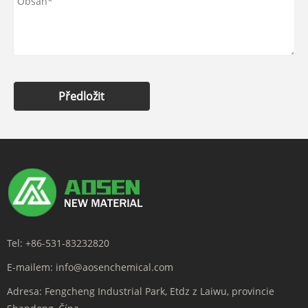
Předložit
Tel:
+86-531-83232820
E-mailem:
info@aosenchemical.com
Adresa:
Fengcheng Industrial Park, Etdz z Laiwu, provincie