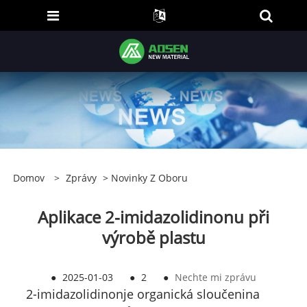
Domov
>
Zprávy
>
Novinky Z Oboru
Aplikace 2-imidazolidinonu při
výrobě plastu
●
2025-01-03
●
2
●
Nechte mi zprávu
2-imidazolidinon
je organická sloučenina