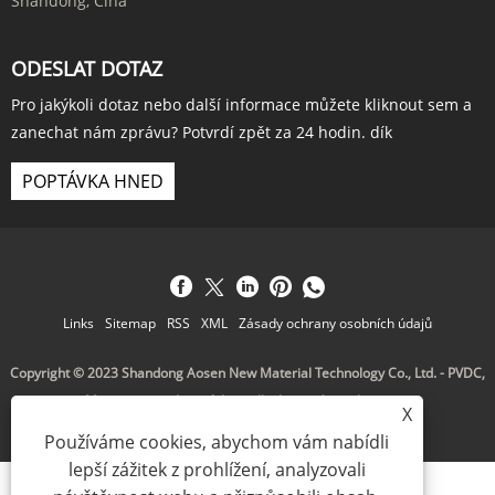
Shandong, Čína
ODESLAT DOTAZ
Pro jakýkoli dotaz nebo další informace můžete kliknout sem a
zanechat nám zprávu? Potvrdí zpět za 24 hodin. dík
POPTÁVKA HNED
Links
Sitemap
RSS
XML
Zásady ochrany osobních údajů
Copyright © 2023 Shandong Aosen New Material Technology Co., Ltd. - PVDC,
Monoterpene, Longifolen - všechna práva vyhrazena.
X
Používáme cookies, abychom vám nabídli
lepší zážitek z prohlížení, analyzovali