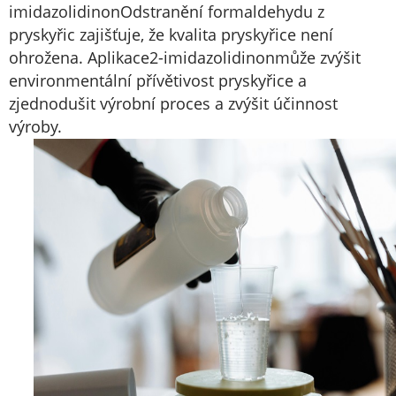
imidazolidinon
Odstranění formaldehydu z
pryskyřic zajišťuje, že kvalita pryskyřice není
ohrožena. Aplikace
2-imidazolidinon
může zvýšit
environmentální přívětivost pryskyřice a
zjednodušit výrobní proces a zvýšit účinnost
výroby.