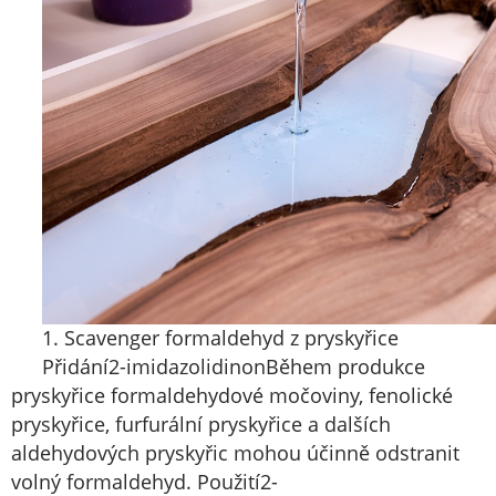
1. Scavenger formaldehyd z pryskyřice
Přidání
2-imidazolidinon
Během produkce
pryskyřice formaldehydové močoviny, fenolické
pryskyřice, furfurální pryskyřice a dalších
aldehydových pryskyřic mohou účinně odstranit
volný formaldehyd. Použití
2-