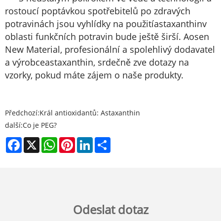
rostoucí poptávkou spotřebitelů po zdravých
potravinách jsou vyhlídky na použití
astaxanthin
v
oblasti funkčních potravin bude ještě širší. Aosen
New Material, profesionální a spolehlivý dodavatel
a výrobce
astaxanthin
, srdečně zve dotazy na
vzorky, pokud máte zájem o naše produkty.
Předchozí:
Král antioxidantů: Astaxanthin
další:
Co je PEG?
Facebook
X
WhatsApp
Pinterest
LinkedIn
Share
Odeslat dotaz