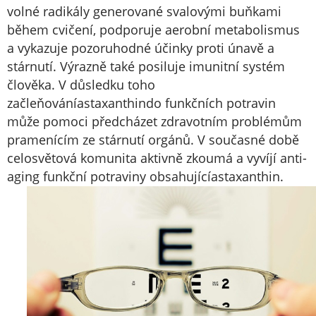
volné radikály generované svalovými buňkami
během cvičení, podporuje aerobní metabolismus
a vykazuje pozoruhodné účinky proti únavě a
stárnutí. Výrazně také posiluje imunitní systém
člověka. V důsledku toho
začleňování
astaxanthin
do funkčních potravin
může pomoci předcházet zdravotním problémům
pramenícím ze stárnutí orgánů. V současné době
celosvětová komunita aktivně zkoumá a vyvíjí anti-
aging funkční potraviny obsahující
astaxanthin
.