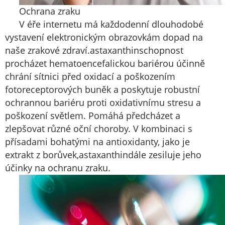
Ochrana zraku
V éře internetu má každodenní dlouhodobé
vystavení elektronickým obrazovkám dopad na
naše zrakové zdraví.
astaxanthin
schopnost
procházet hematoencefalickou bariérou účinně
chrání sítnici před oxidací a poškozením
fotoreceptorových buněk a poskytuje robustní
ochrannou bariéru proti oxidativnímu stresu a
poškození světlem. Pomáhá předcházet a
zlepšovat různé oční choroby. V kombinaci s
přísadami bohatými na antioxidanty, jako je
extrakt z borůvek,
astaxanthin
dále zesiluje jeho
účinky na ochranu zraku.