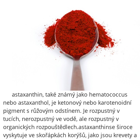
astaxanthin
, také známý jako hematococcus
nebo astaxanthol, je ketonový nebo karotenoidní
pigment s růžovým odstínem. Je rozpustný v
tucích, nerozpustný ve vodě, ale rozpustný v
organických rozpouštědlech.
astaxanthin
se široce
vyskytuje ve skořápkách korýšů, jako jsou krevety a