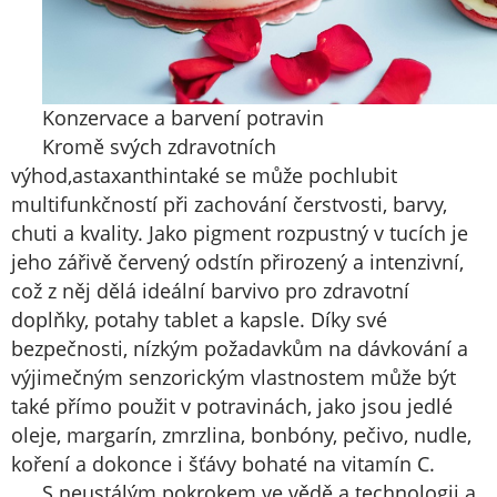
Konzervace a barvení potravin
Kromě svých zdravotních
výhod,
astaxanthin
také se může pochlubit
multifunkčností při zachování čerstvosti, barvy,
chuti a kvality. Jako pigment rozpustný v tucích je
jeho zářivě červený odstín přirozený a intenzivní,
což z něj dělá ideální barvivo pro zdravotní
doplňky, potahy tablet a kapsle. Díky své
bezpečnosti, nízkým požadavkům na dávkování a
výjimečným senzorickým vlastnostem může být
také přímo použit v potravinách, jako jsou jedlé
oleje, margarín, zmrzlina, bonbóny, pečivo, nudle,
koření a dokonce i šťávy bohaté na vitamín C.
S neustálým pokrokem ve vědě a technologii a